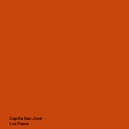
Capilla San José
Los Pasos