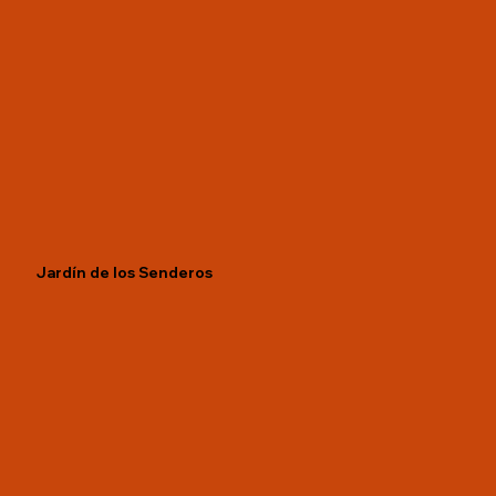
Jardín de los Senderos